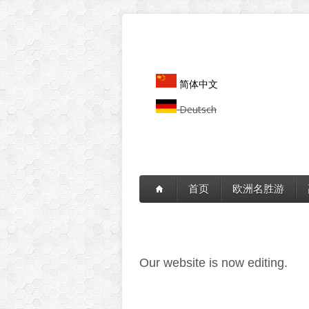
Skip to main content
简体中文
Deutsch
首页
欧洲名胜游
Our website is now editing.