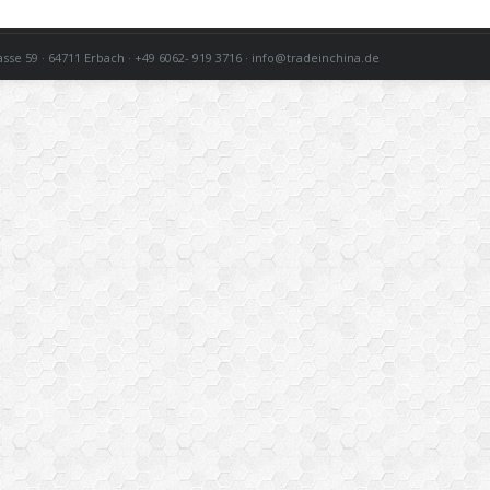
 · 64711 Erbach · +49 6062- 919 3716 · info@tradeinchina.de