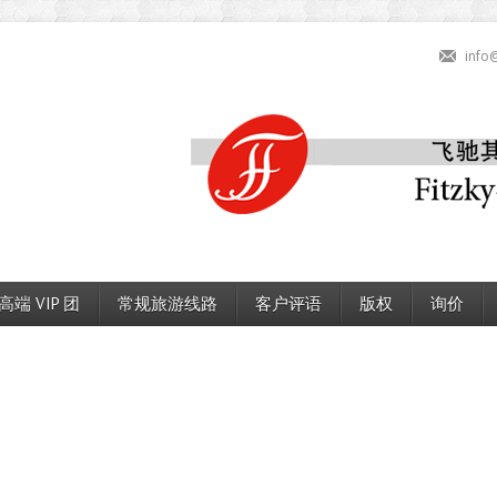
info
高端 VIP 团
常规旅游线路
客户评语
版权
询价