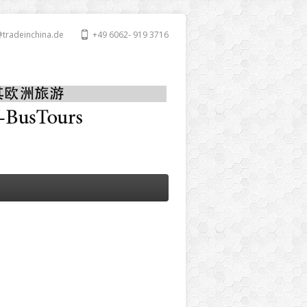
@tradeinchina.de
+49 6062- 919 3716