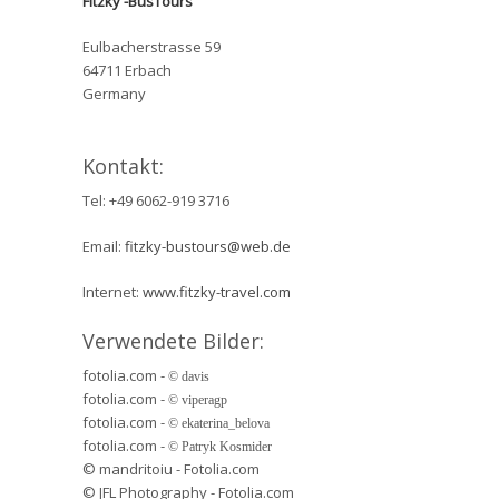
Fitzky -BusTours
Eulbacherstrasse 59
64711 Erbach
Germany
Kontakt:
Tel: +49 6062-919 3716
Email:
fitzky-bustours@web.de
Internet:
www.
fitzky-travel.com
Verwendete Bilder:
fotolia.com -
© davis
fotolia.com -
© viperagp
fotolia.com -
© ekaterina_belova
fotolia.com -
© Patryk Kosmider
© mandritoiu - Fotolia.com
© JFL Photography - Fotolia.com